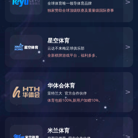
荣誉证书
联系我们
荣誉证书