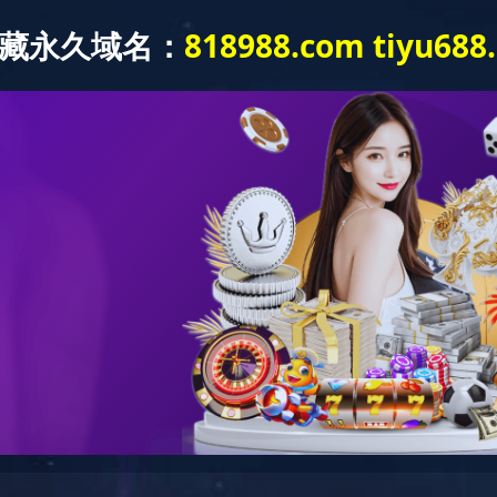
2026 年 08 月 06 日 星期四
新闻
企业党建
产品展示
信
金刚石工具
您的位置