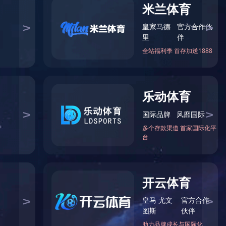
条记录 每页12条记录 页码:1/1