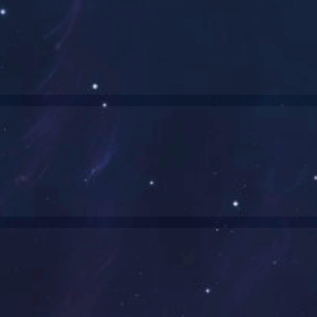
金刚石工具
【首页】 【上一页】 【下一页】 【末页】 共 1 